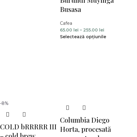
Burundi Muyinga
Busasa
Cafea
65.00
lei
–
255.00
lei
Selectează opțiunile
-8%
Columbia Diego
COLD bRRRRR III
Horta, procesată
– cold brew