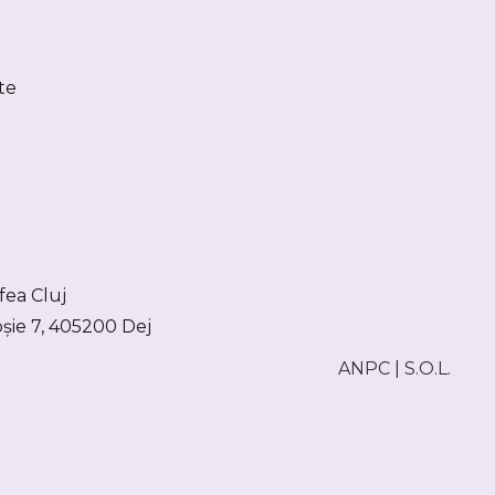
te
o
fea Cluj
ie 7, 405200 Dej
ANPC
|
S.O.L.