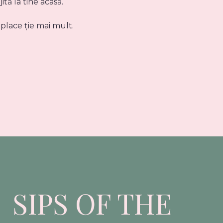
tă la tine acasă.
 place ție mai mult.
SIPS OF THE