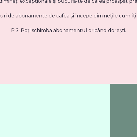
imineți excepționale și bucură-te de cafea proaspăt prăji
puri de abonamente de cafea și începe diminețile cum îți
P.S. Poți schimba abonamentul oricând dorești.