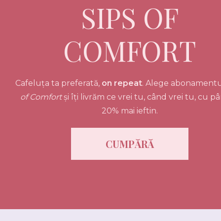
SIPS OF
COMFORT
Cafeluța ta preferată,
on repeat
. Alege abonament
of Comfort
și îți livrăm ce vrei tu, când vrei tu, cu p
20% mai ieftin.
CUMPĂRĂ